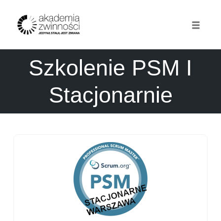
Toggle
naviga
Skip
Szkolenie PSM I
to
content
Stacjonarnie