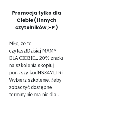
Promocja tylko dla
Ciebie (i innych
czytelników ;-P )
Miło, że to
czytasz!Dzisiaj MAMY
DLA CIEBIE... 20% zniżki
na szkolenia skopiuj
poniższy kodNS347LTR i
Wybierz szkolenie, żeby
zobaczyć dostępne
terminy.nie ma nic dla…